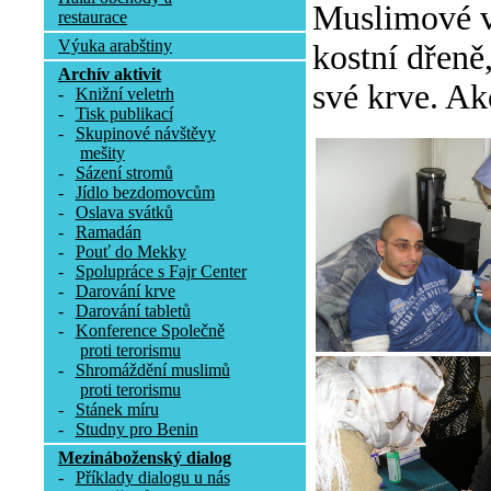
Muslimové v 
restaurace
Výuka arabštiny
kostní dřeně
Archív aktivit
své krve. Ak
-
Knižní veletrh
-
Tisk publikací
-
Skupinové návštěvy
mešity
-
Sázení stromů
-
Jídlo bezdomovcům
-
Oslava svátků
-
Ramadán
-
Pouť do Mekky
-
Spolupráce s Fajr Center
-
Darování krve
-
Darování tabletů
-
Konference Společně
proti terorismu
-
Shromáždění muslimů
proti terorismu
-
Stánek míru
-
Studny pro Benin
Mezináboženský dialog
-
Příklady dialogu u nás