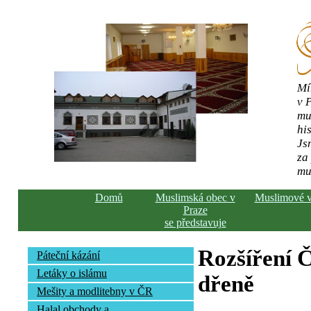
Mí
v 
mu
his
Js
za
mu
Domů
Muslimská obec v
Muslimové 
Praze
se představuje
Rozšíření Č
Páteční kázání
Letáky o islámu
dřeně
Mešity a modlitebny v ČR
Halal obchody a