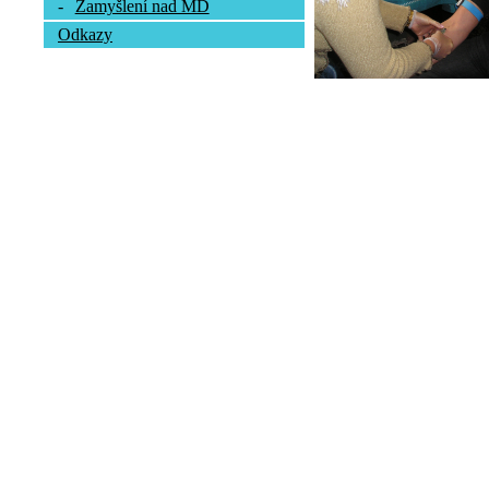
-
Zamyšlení nad MD
Odkazy