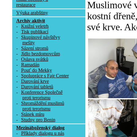
Muslimové v 
restaurace
Výuka arabštiny
kostní dřeně
Archív aktivit
své krve. Ak
-
Knižní veletrh
-
Tisk publikací
-
Skupinové návštěvy
mešity
-
Sázení stromů
-
Jídlo bezdomovcům
-
Oslava svátků
-
Ramadán
-
Pouť do Mekky
-
Spolupráce s Fajr Center
-
Darování krve
-
Darování tabletů
-
Konference Společně
proti terorismu
-
Shromáždění muslimů
proti terorismu
-
Stánek míru
-
Studny pro Benin
Mezináboženský dialog
-
Příklady dialogu u nás