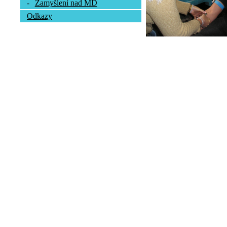
-
Zamyšlení nad MD
Odkazy