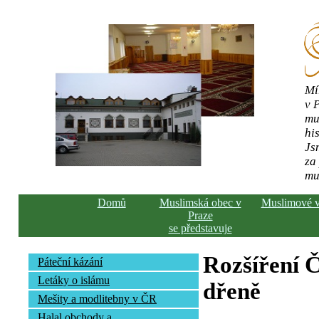
Mí
v 
mu
his
Js
za
mu
Domů
Muslimská obec v
Muslimové 
Praze
se představuje
Rozšíření Č
Páteční kázání
Letáky o islámu
dřeně
Mešity a modlitebny v ČR
Halal obchody a