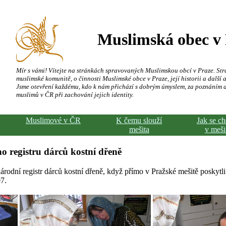
Muslimská obec v
Mír s vámi! Vítejte na stránkách spravovaných Muslimskou obcí v Praze. Str
muslimské komunitě, o činnosti Muslimské obce v Praze, její historii a další a
Jsme otevření každému, kdo k nám přichází s dobrým úmyslem, za poznáním 
muslimů v ČR při zachování jejich identity.
Muslimové v ČR
K čemu slouží
Jak se c
mešita
v meši
o registru dárců kostní dřeně
árodní registr dárců kostní dřeně, když přímo v Pražské mešitě poskytli
7.