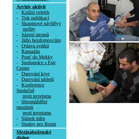
Archív aktivit
-
Knižní veletrh
-
Tisk publikací
-
Skupinové návštěvy
mešity
-
Sázení stromů
-
Jídlo bezdomovcům
-
Oslava svátků
-
Ramadán
-
Pouť do Mekky
-
Spolupráce s Fajr
Center
-
Darování krve
-
Darování tabletů
-
Konference
Společně
proti terorismu
-
Shromáždění
muslimů
proti terorismu
-
Stánek míru
-
Studny pro Benin
Mezináboženský
dialog