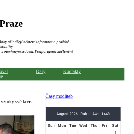
 Praze
ánky přinášejí některé informace o pražské
ktuality.
a s otevřeným srdcem. Podporujeme začlenění
hovat
Dary
Kontakty
tě
Časy modliteb
 vzorky své krve.