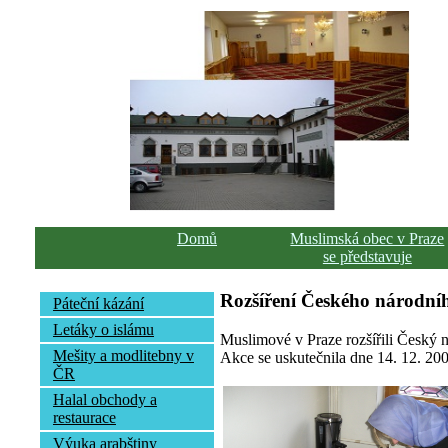
Domů
Muslimská obec v Praze
se představuje
Rozšíření Českého národníh
Páteční kázání
Letáky o islámu
Muslimové v Praze rozšířili Český n
Mešity a modlitebny v
Akce se uskutečnila dne 14. 12. 200
ČR
Halal obchody a
restaurace
Výuka arabštiny