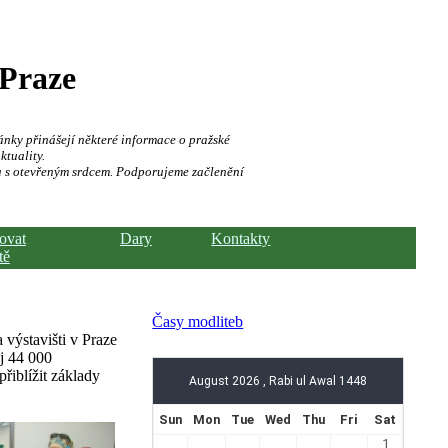
 Praze
ánky přinášejí některé informace o pražské
ktuality.
a s otevřeným srdcem. Podporujeme začlenění
hovat
Dary
Kontakty
tě
Časy modliteb
výstavišti v Praze
ej 44 000
řiblížit základy