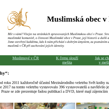
Muslimská obec v
Mír s vámi! Vítejte na stránkách spravovaných Muslimskou obcí v Praze. Str
muslimské komunitě, o činnosti Muslimské obce v Praze, její historii a další a
Jsme otevření každému, kdo k nám přichází s dobrým úmyslem, za poznáním 
muslimů v ČR při zachování jejich identity.
Muslimové v ČR
K čemu slouží
Jak se c
mešita
v meši
ihy“:
od roku 2011 každoročně účastní Mezinárodního veletrhu Svět knihy na 
ce 2017 na tomto veletrhu vystavovalo 396 vystavovatelů a navštívilo j
Praze se zde prezentuje řadou publikací a DVD, které mají zájemcům p