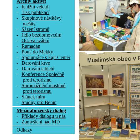
Archív aktivit
-
Knižní veletrh
-
Tisk publikací
-
Skupinové návštěvy
mešity
-
Sázení stromů
-
Jídlo bezdomovcům
-
Oslava svátků
-
Ramadán
-
Pouť do Mekky
-
Spolupráce s Fajr Center
-
Darování krve
-
Darování tabletů
-
Konference Společně
proti terorismu
-
Shromáždění muslimů
proti terorismu
-
Stánek míru
-
Studny pro Benin
Mezináboženský dialog
-
Příklady dialogu u nás
-
Zamyšlení nad MD
Odkazy