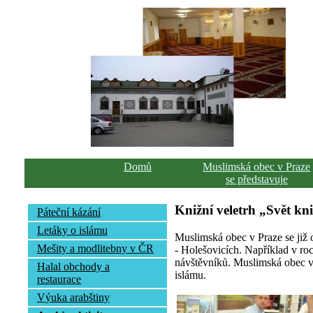
Domů
Muslimská obec v Praze
se představuje
Knižní veletrh „Svět kn
Páteční kázání
Letáky o islámu
Muslimská obec v Praze se již 
Mešity a modlitebny v ČR
- Holešovicích. Například v ro
návštěvníků. Muslimská obec v 
Halal obchody a
islámu.
restaurace
Výuka arabštiny