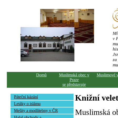
Mí
v 
mu
his
Js
za
mu
Domů
Muslimská obec v
Muslimové 
Praze
se představuje
Knižní vele
Páteční kázání
Letáky o islámu
Muslimská ob
Mešity a modlitebny v ČR
Halal obchody a