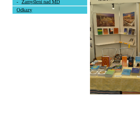
-
Zamyšlení nad MD
Odkazy