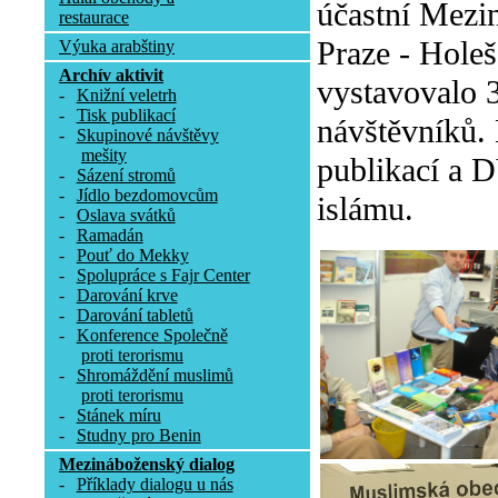
účastní Mezin
restaurace
Praze - Holeš
Výuka arabštiny
Archív aktivit
vystavovalo 3
-
Knižní veletrh
-
Tisk publikací
návštěvníků.
-
Skupinové návštěvy
mešity
publikací a D
-
Sázení stromů
-
Jídlo bezdomovcům
islámu.
-
Oslava svátků
-
Ramadán
-
Pouť do Mekky
-
Spolupráce s Fajr Center
-
Darování krve
-
Darování tabletů
-
Konference Společně
proti terorismu
-
Shromáždění muslimů
proti terorismu
-
Stánek míru
-
Studny pro Benin
Mezináboženský dialog
-
Příklady dialogu u nás