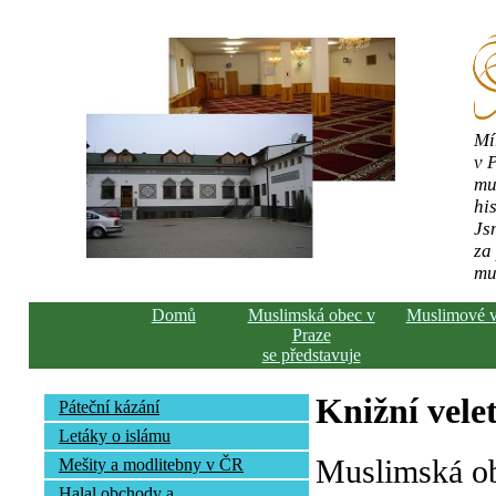
Mí
v 
mu
his
Js
za
mu
Domů
Muslimská obec v
Muslimové 
Praze
se představuje
Knižní vele
Páteční kázání
Letáky o islámu
Muslimská ob
Mešity a modlitebny v ČR
Halal obchody a