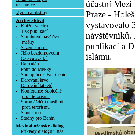
účastní Mezin
restaurace
Praze - Holeš
Výuka arabštiny
Archív aktivit
vystavovalo 3
-
Knižní veletrh
-
Tisk publikací
návštěvníků.
-
Skupinové návštěvy
mešity
publikací a D
-
Sázení stromů
-
Jídlo bezdomovcům
islámu.
-
Oslava svátků
-
Ramadán
-
Pouť do Mekky
-
Spolupráce s Fajr Center
-
Darování krve
-
Darování tabletů
-
Konference Společně
proti terorismu
-
Shromáždění muslimů
proti terorismu
-
Stánek míru
-
Studny pro Benin
Mezináboženský dialog
-
Příklady dialogu u nás