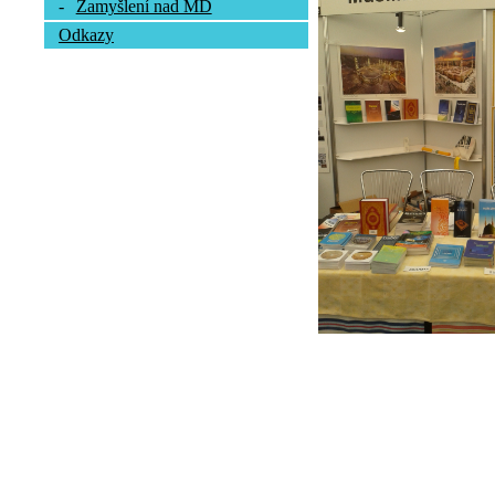
-
Zamyšlení nad MD
Odkazy