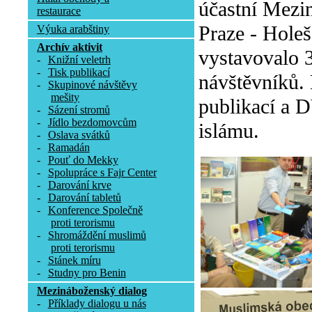
účastní Mezin
restaurace
Praze - Holeš
Výuka arabštiny
Archív aktivit
vystavovalo 3
-
Knižní veletrh
-
Tisk publikací
návštěvníků.
-
Skupinové návštěvy
mešity
publikací a D
-
Sázení stromů
-
Jídlo bezdomovcům
islámu.
-
Oslava svátků
-
Ramadán
-
Pouť do Mekky
-
Spolupráce s Fajr Center
-
Darování krve
-
Darování tabletů
-
Konference Společně
proti terorismu
-
Shromáždění muslimů
proti terorismu
-
Stánek míru
-
Studny pro Benin
Mezináboženský dialog
-
Příklady dialogu u nás