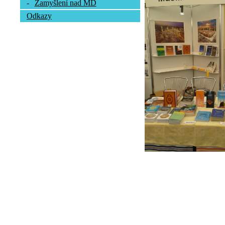
-
Zamyšlení nad MD
Odkazy