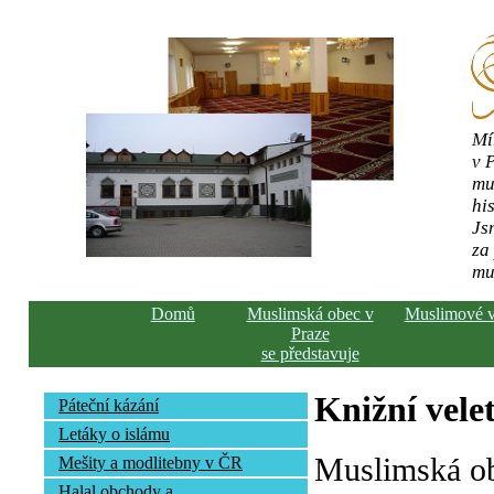
Mí
v 
mu
his
Js
za
mu
Domů
Muslimská obec v
Muslimové 
Praze
se představuje
Knižní vele
Páteční kázání
Letáky o islámu
Muslimská ob
Mešity a modlitebny v ČR
Halal obchody a