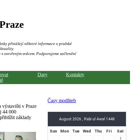
 Praze
ánky přinášejí některé informace o pražské
ktuality.
a s otevřeným srdcem. Podporujeme začlenění
hovat
Dary
Kontakty
tě
Časy modliteb
výstavišti v Praze
ej 44 000
řiblížit základy