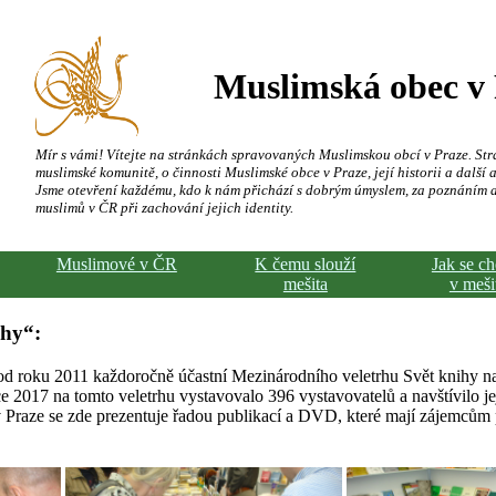
Muslimská obec v
Mír s vámi! Vítejte na stránkách spravovaných Muslimskou obcí v Praze. Str
muslimské komunitě, o činnosti Muslimské obce v Praze, její historii a další a
Jsme otevření každému, kdo k nám přichází s dobrým úmyslem, za poznáním 
muslimů v ČR při zachování jejich identity.
Muslimové v ČR
K čemu slouží
Jak se c
mešita
v meši
ihy“:
od roku 2011 každoročně účastní Mezinárodního veletrhu Svět knihy na 
ce 2017 na tomto veletrhu vystavovalo 396 vystavovatelů a navštívilo j
Praze se zde prezentuje řadou publikací a DVD, které mají zájemcům p