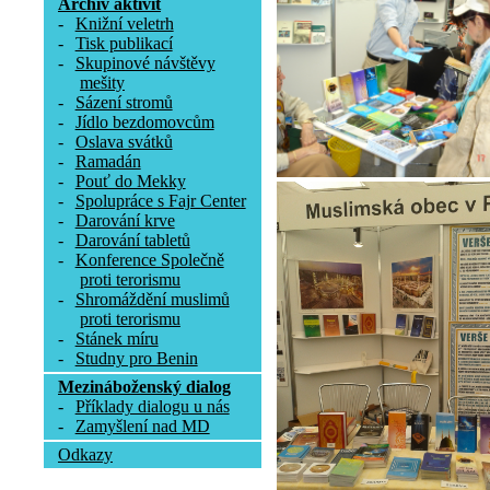
Archív aktivit
-
Knižní veletrh
-
Tisk publikací
-
Skupinové návštěvy
mešity
-
Sázení stromů
-
Jídlo bezdomovcům
-
Oslava svátků
-
Ramadán
-
Pouť do Mekky
-
Spolupráce s Fajr Center
-
Darování krve
-
Darování tabletů
-
Konference Společně
proti terorismu
-
Shromáždění muslimů
proti terorismu
-
Stánek míru
-
Studny pro Benin
Mezináboženský dialog
-
Příklady dialogu u nás
-
Zamyšlení nad MD
Odkazy