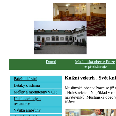
Domů
Muslimská obec v Praze
se představuje
Knižní veletrh „Svět kn
Páteční kázání
Letáky o islámu
Muslimská obec v Praze se již 
Mešity a modlitebny v ČR
- Holešovicích. Například v ro
návštěvníků. Muslimská obec v 
Halal obchody a
islámu.
restaurace
Výuka arabštiny