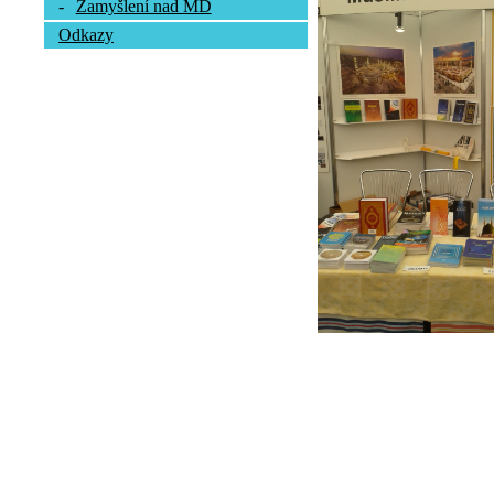
-
Zamyšlení nad MD
Odkazy