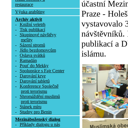
účastní Mezin
restaurace
Praze - Holeš
Výuka arabštiny
Archív aktivit
vystavovalo 3
-
Knižní veletrh
-
Tisk publikací
návštěvníků.
-
Skupinové návštěvy
mešity
publikací a D
-
Sázení stromů
-
Jídlo bezdomovcům
islámu.
-
Oslava svátků
-
Ramadán
-
Pouť do Mekky
-
Spolupráce s Fajr Center
-
Darování krve
-
Darování tabletů
-
Konference Společně
proti terorismu
-
Shromáždění muslimů
proti terorismu
-
Stánek míru
-
Studny pro Benin
Mezináboženský dialog
-
Příklady dialogu u nás