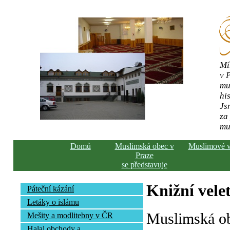
Mí
v 
mu
his
Js
za
mu
Domů
Muslimská obec v
Muslimové 
Praze
se představuje
Knižní vele
Páteční kázání
Letáky o islámu
Muslimská ob
Mešity a modlitebny v ČR
Halal obchody a