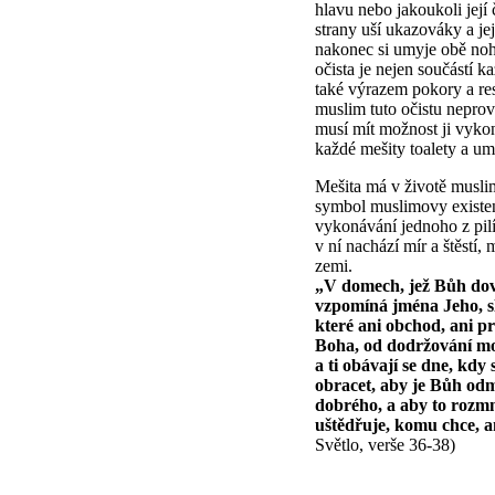
hlavu nebo jakoukoli její 
strany uší ukazováky a je
nakonec si umyje obě noh
očista je nejen součástí k
také výrazem pokory a res
muslim tuto očistu nepro
musí mít možnost ji vykon
každé mešity toalety a um
Mešita má v životě musli
symbol muslimovy existenc
vykonávání jednoho z pil
v ní nachází mír a štěstí
zemi.
„V domech, jež Bůh dovol
vzpomíná jména Jeho, sl
které ani obchod, ani p
Boha, od dodržování mo
a ti obávají se dne, kdy
obracet, aby je Bůh odmě
dobrého, a aby to rozmn
uštědřuje, komu chce, an
Světlo, verše 36-38)