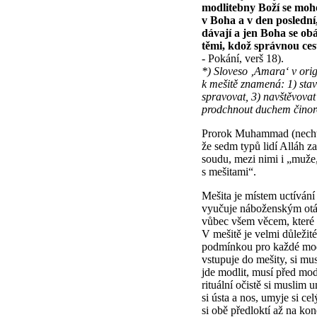
modlitebny Boží se mohou
v Boha a v den poslední
dávají a jen Boha se ob
těmi, kdož správnou ces
- Pokání, verš 18).
*) Sloveso ‚Amara‘ v ori
k mešitě znamená: 1) stav
spravovat, 3) navštěvovat
prodchnout duchem činor
Prorok Muhammad (nechť 
že sedm typů lidí Alláh 
soudu, mezi nimi i „muže,
s mešitami“.
Mešita je místem uctívání
vyučuje náboženským otá
vůbec všem věcem, které p
V mešitě je velmi důležité
podmínkou pro každé mod
vstupuje do mešity, si mu
jde modlit, musí před modl
rituální očistě si muslim 
si ústa a nos, umyje si c
si obě předloktí až na kon