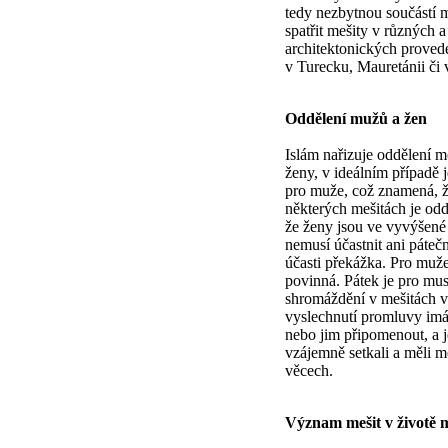
tedy nezbytnou součástí
spatřit mešity v různých a
architektonických proveden
v Turecku, Mauretánii či 
Oddělení mužů a žen
Islám nařizuje oddělení m
ženy, v ideálním případě 
pro muže, což znamená, ž
některých mešitách je odd
že ženy jsou ve vyvýšené p
nemusí účastnit ani pátečn
účasti překážka. Pro muže
povinná. Pátek je pro mu
shromáždění v mešitách v
vyslechnutí promluvy imá
nebo jim připomenout, a j
vzájemně setkali a měli 
věcech.
Význam mešit v životě 