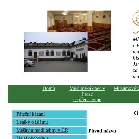
Mí
v 
mu
his
Js
za
mu
Domů
Muslimská obec v
Muslimové 
Praze
se představuje
O
Páteční kázání
Letáky o islámu
Mešity a modlitebny v ČR
Původ názvu
Halal obchody a