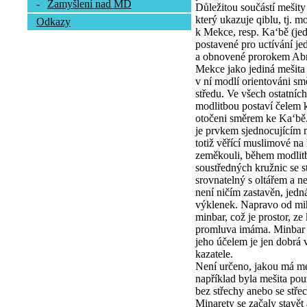
-
Zamyšlení nad MD
Důležitou součástí mešity
který ukazuje qiblu, tj. m
Odkazy
k Mekce, resp. Ka‘bě (j
postavené pro uctívání je
a obnovené prorokem Ab
Mekce jako jediná mešita
v ní modlí orientováni s
středu. Ve všech ostatních
modlitbou postaví čelem k
otočeni směrem ke Ka‘bě
je prvkem sjednocujícím 
totiž věřící muslimové na
zeměkouli, během modlitb
soustředných kružnic se 
srovnatelný s oltářem a n
není ničím zastavěn, jed
výklenek. Napravo od mih
minbar, což je prostor, ze
promluva imáma. Minbar m
jeho účelem je jen dobrá vi
kazatele.
Není určeno, jakou má meš
například byla mešita po
bez střechy anebo se stře
Minarety se začaly stavě