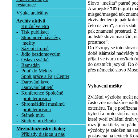
Slovo „mešita“ patrně poc
restaurace
Aramejské סגד (s-g-d) má význam uctívat, poklekat. Tvar
Výuka arabštiny
misgad/masgad tak zname
ekvivalentem je pak koře
Archív aktivit
čelo na zem“, a má vztah k 
-
Knižní veletrh
pak znamená prostraci. Z
-
Tisk publikací
arabské slovo masdžid, ne
-
Skupinové návštěvy
prostrace“.
mešity
Do Evropy se toto slovo 
-
Sázení stromů
době islámské nadvlády te
-
Jídlo bezdomovcům
přijali ve tvaru mos'keh (
-
Oslava svátků
do ostatních jazyků. Do č
-
Ramadán
přes německé slovo Mosc
-
Pouť do Mekky
-
Spolupráce s Fajr Center
-
Darování krve
Vybavení mešity
-
Darování tabletů
-
Konference Společně
Zvláštní výzdoba mešit n
proti terorismu
často zde nacházíme nádhe
-
Shromáždění muslimů
exteriéru. Ta je podřízen
proti terorismu
bytostí a proto stojí na 
-
Stánek míru
které tvoří zvláštní druh
-
Studny pro Benin
rozvíjí prakticky od pádu
Mezináboženský dialog
výzdoby je založen na arab
-
Příklady dialogu u nás
postavena na textech Korán