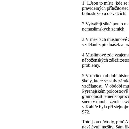
1. 1.Jsou to místa, kde se
pravidelných příležitoste
bohoslužeb a o svátcích.
2.Vytvářejí silné pouto m
nemuslimských zemích.
3.V mešitách muslimové z
vzdělání z přednášek a pr
4.Muslimové zde vzájemně
náboženských záležitostec
problémy.
5.V určitém období histor
školy, které se staly záru
vzdělanosti. V období mu
Pyrenejském poloostrově (
gramotnost témeř stoproce
snem v mnoha zemích svět
v Káhiře byla při stejnojm
972.
Toto jsou důvody, proč Al
navštěvují mešity. Sám ř