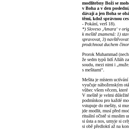
modlitebny Boží se mohou
v Boha a v den poslední
dávají a jen Boha se ob
těmi, kdož správnou ces
- Pokání, verš 18).
*) Sloveso ‚Amara‘ v ori
k mešitě znamená: 1) stav
spravovat, 3) navštěvovat
prodchnout duchem činor
Prorok Muhammad (nechť 
že sedm typů lidí Alláh 
soudu, mezi nimi i „muže,
s mešitami“.
Mešita je místem uctívání
vyučuje náboženským otá
vůbec všem věcem, které p
V mešitě je velmi důležité
podmínkou pro každé mod
vstupuje do mešity, si mu
jde modlit, musí před modl
rituální očistě si muslim 
si ústa a nos, umyje si c
si obě předloktí až na kon