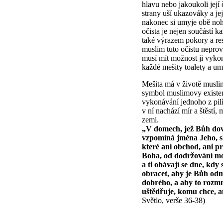
hlavu nebo jakoukoli její 
strany uší ukazováky a je
nakonec si umyje obě noh
očista je nejen součástí k
také výrazem pokory a res
muslim tuto očistu nepro
musí mít možnost ji vykon
každé mešity toalety a um
Mešita má v životě musli
symbol muslimovy existenc
vykonávání jednoho z pil
v ní nachází mír a štěstí
zemi.
„V domech, jež Bůh dovol
vzpomíná jména Jeho, sl
které ani obchod, ani p
Boha, od dodržování mo
a ti obávají se dne, kdy
obracet, aby je Bůh odmě
dobrého, a aby to rozmn
uštědřuje, komu chce, an
Světlo, verše 36-38)