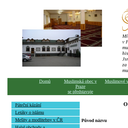
Mí
v 
mu
his
Js
za
mu
Domů
Muslimská obec v
Muslimové 
Praze
se představuje
O
Páteční kázání
Letáky o islámu
Mešity a modlitebny v ČR
Původ názvu
Halal obchody a