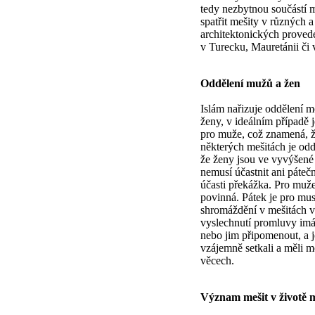
tedy nezbytnou součástí
spatřit mešity v různých a
architektonických proveden
v Turecku, Mauretánii či 
Oddělení mužů a žen
Islám nařizuje oddělení m
ženy, v ideálním případě 
pro muže, což znamená, ž
některých mešitách je odd
že ženy jsou ve vyvýšené p
nemusí účastnit ani pátečn
účasti překážka. Pro muže
povinná. Pátek je pro mu
shromáždění v mešitách v
vyslechnutí promluvy imá
nebo jim připomenout, a j
vzájemně setkali a měli 
věcech.
Význam mešit v životě 