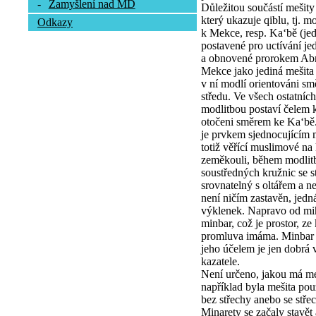
-
Zamyšlení nad MD
Důležitou součástí mešity
který ukazuje qiblu, tj. m
Odkazy
k Mekce, resp. Ka‘bě (j
postavené pro uctívání je
a obnovené prorokem Ab
Mekce jako jediná mešita
v ní modlí orientováni s
středu. Ve všech ostatních
modlitbou postaví čelem k
otočeni směrem ke Ka‘bě
je prvkem sjednocujícím 
totiž věřící muslimové na
zeměkouli, během modlitb
soustředných kružnic se 
srovnatelný s oltářem a n
není ničím zastavěn, jed
výklenek. Napravo od mih
minbar, což je prostor, ze
promluva imáma. Minbar m
jeho účelem je jen dobrá vi
kazatele.
Není určeno, jakou má meš
například byla mešita po
bez střechy anebo se stře
Minarety se začaly stavě