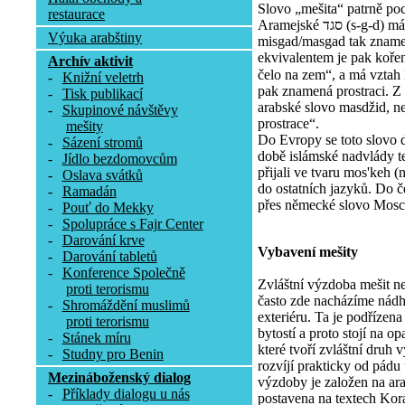
Slovo „mešita“ patrně poc
restaurace
Aramejské סגד (s-g-d) má význam uctívat, poklekat. Tvar
Výuka arabštiny
misgad/masgad tak zname
ekvivalentem je pak koře
Archív aktivit
čelo na zem“, a má vztah k 
-
Knižní veletrh
pak znamená prostraci. Z
-
Tisk publikací
arabské slovo masdžid, ne
-
Skupinové návštěvy
prostrace“.
mešity
Do Evropy se toto slovo 
-
Sázení stromů
době islámské nadvlády te
-
Jídlo bezdomovcům
přijali ve tvaru mos'keh (
-
Oslava svátků
do ostatních jazyků. Do č
-
Ramadán
přes německé slovo Mosc
-
Pouť do Mekky
-
Spolupráce s Fajr Center
-
Darování krve
Vybavení mešity
-
Darování tabletů
-
Konference Společně
Zvláštní výzdoba mešit n
proti terorismu
často zde nacházíme nádhe
-
Shromáždění muslimů
exteriéru. Ta je podřízen
proti terorismu
bytostí a proto stojí na 
-
Stánek míru
které tvoří zvláštní druh
-
Studny pro Benin
rozvíjí prakticky od pádu
Mezináboženský dialog
výzdoby je založen na arab
-
Příklady dialogu u nás
postavena na textech Korán