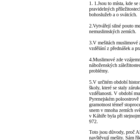
1. 1.Jsou to místa, kde se
pravidelných příležitoste
bohoslužeb a o svátcích.
2.Vytvářejí silné pouto m
nemuslimských zemích.
3.V mešitách muslimové z
vzdělání z přednášek a pr
4.Muslimové zde vzájemně
náboženských záležitostec
problémy.
5.V určitém období histor
školy, které se staly záru
vzdělanosti. V období mu
Pyrenejském poloostrově (
gramotnost témeř stoproce
snem v mnoha zemích svět
v Káhiře byla při stejnojm
972.
Toto jsou důvody, proč Al
navštěvují mešity. Sám ř