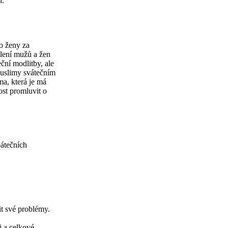
h.
ro ženy za
lení mužů a žen
ční modlitby, ale
muslimy svátečním
a, která je má
ost promluvit o
pátečních
it své problémy.
i a celkové