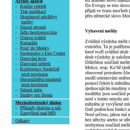
též arabské slovo masdži
Archív aktivit
Do Evropy se toto slovo
-
Knižní veletrh
přijali ve tvaru mos'keh 
-
Tisk publikací
přes německé slovo Mos
-
Skupinové návštěvy
mešity
-
Sázení stromů
Vybavení mešity
-
Jídlo bezdomovcům
-
Oslava svátků
Zvláštní výzdoba mešit 
-
Ramadán
exteriéru. Ta je podříze
-
Pouť do Mekky
které tvoří zvláštní dru
-
Spolupráce s Fajr Center
druh výzdoby je založen n
-
Darování krve
Důležitou součástí mešity
-
Darování tabletů
Mekce, resp. Ka‘bě (jed
-
Konference Společně
obnovené prorokem Abra
proti terorismu
modlí orientováni směrem
-
Shromáždění muslimů
postaví čelem k mihrábu
proti terorismu
sjednocujícím muslimy n
-
Stánek míru
modlitby jsou součástí 
-
Studny pro Benin
není v tomto smyslu ani
Mezináboženský dialog
mihrábu je vyvýšené míst
-
Příklady dialogu u nás
čistě praktickou funkci a
-
Zamyšlení nad MD
Není určeno, jakou má m
bez střechy anebo se stř
Odkazy
nezbytnou součástí meši