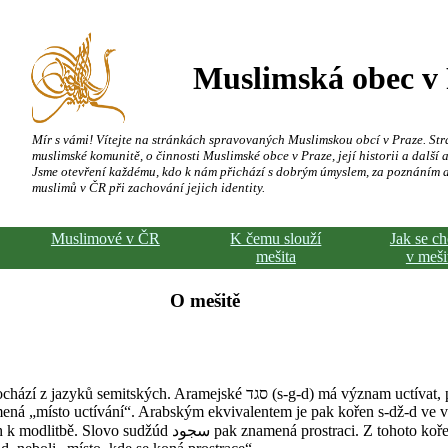
Muslimská obec v
Mír s vámi! Vítejte na stránkách spravovaných Muslimskou obcí v Praze. Str
muslimské komunitě, o činnosti Muslimské obce v Praze, její historii a další a
Jsme otevření každému, kdo k nám přichází s dobrým úmyslem, za poznáním 
muslimů v ČR při zachování jejich identity.
Muslimové v ČR
K čemu slouží
Jak se c
mešita
v meši
O mešitě
mitských. Aramejské סגד (s-g-d) má význam uctívat, poklekat. Tvar
ná „místo uctívání“. Arabským ekvivalentem je pak kořen s-dž-d ve 
سجود‎ pak znamená prostraci. Z tohoto kořene je odvozeno