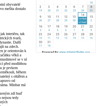
stní obyvatelé
ovo mešita dostalo
k interiéru, tak
trických tvarů,
ynastie. Další
jít na zdech.
en je orientován k
začátku věků a
muslimové se v ní
ící před modlitbou
ru je prvkem
 zeměkouli, během
atelný s oltářem a
Napravo od
 imáma. Minbar má
razeným zdí buď
a nejsou tedy
šných