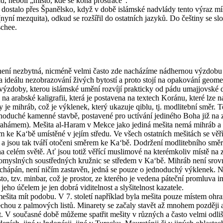
d, neboli „místo, kde se koná prostrace“.
 dostalo přes Španělsko, když v době islámské nadvlády tento výraz mí
(nyní mezquita), odkud se rozšířil do ostatních jazyků. Do češtiny se sl
chee.
není nezbytná, nicméně velmi často zde nacházíme nádhernou výzdobu ja
na ideálu nezobrazování živých bytostí a proto stojí na opakování geome
h výzdoby, kterou islámské umění rozvíjí prakticky od pádu umajjovské d
a arabské kaligrafii, která je postavena na textech Koránu, které lze na
 je mihráb, což je výklenek, který ukazuje qiblu, tj. modlitební směr. T
noduché kamenné stavbě, postavené pro uctívání jediného Boha již na 
hámem). Mešita al-Haram v Mekce jako jediná mešita nemá mihráb a 
 ke Ka‘bě umístěné v jejím středu. Ve všech ostatních mešitách se věř
 a jsou tak tváří otočeni směrem ke Ka‘bě. Dodržení modlitebního smě
a celém světě. Ať jsou totiž věřící muslimové na kterémkoliv místě na
pomyslných soustředných kružnic se středem v Ka‘bě. Mihráb není srovn
 chápán, není ničím zastavěn, jedná se pouze o jednoduchý výklenek. 
o, tzv. minbar, což je prostor, ze kterého je vedena páteční promluva
 jeho účelem je jen dobrá viditelnost a slyšitelnost kazatele.
ešita mít podobu. V 7. století například byla mešita pouze místem oh
echou z palmových listů. Minarety se začaly stavět až mnohem později 
t. V současné době můžeme spatřit mešity v různých a často velmi odli