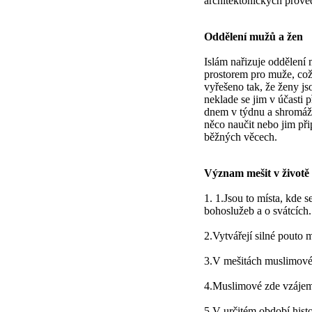
architektonických proved
Oddělení mužů a žen
Islám nařizuje oddělení 
prostorem pro muže, což
vyřešeno tak, že ženy js
neklade se jim v účasti 
dnem v týdnu a shromážd
něco naučit nebo jim při
běžných věcech.
Význam mešit v životě
1. 1.Jsou to místa, kde 
bohoslužeb a o svátcích.
2.Vytvářejí silné pouto
3.V mešitách muslimové 
4.Muslimové zde vzájemně
5.V určitém období histo