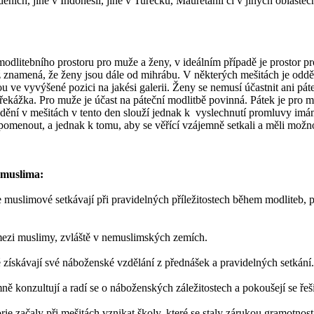
eních, jiné v Indonésii, jiné v Turecku, Mauretánii či v jiných oblastec
modlitebního prostoru pro muže a ženy, v ideálním případě je prostor p
 znamená, že ženy jsou dále od mihrábu. V některých mešitách je oddě
ou ve vyvýšené pozici na jakési galerii. Ženy se nemusí účastnit ani páte
překážka. Pro muže je účast na páteční modlitbě povinná. Pátek je pro 
ění v mešitách v tento den slouží jednak k vyslechnutí promluvy imám
pomenout, a jednak k tomu, aby se věřící vzájemně setkali a měli možn
 muslima:
se muslimové setkávají při pravidelných příležitostech během modliteb, 
 mezi muslimy, zvláště v nemuslimských zemích.
získávají své náboženské vzdělání z přednášek a pravidelných setkání.
 konzultují a radí se o náboženských záležitostech a pokoušejí se řeš
rie začaly při mešitách vznikat školy, které se staly zárukou gramotnost