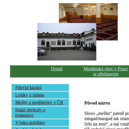
Domů
Muslimská obec v Praze
se představuje
Páteční kázání
Letáky o islámu
Mešity a modlitebny v ČR
Původ názvu
Halal obchody a
Slovo „mešita“ patrně pochází z jazyků se
restaurace
misgad/masgad tak zname
Výuka arabštiny
čelo na zem“, a má vztah k modlitbě. Slovo sudžúd 