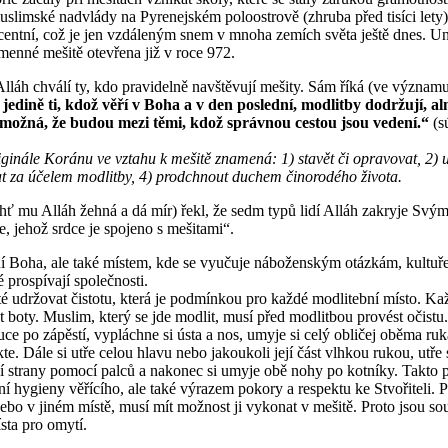
slimské nadvlády na Pyrenejském poloostrově (zhruba před tisíci lety)
centní, což je jen vzdáleným snem v mnoha zemích světa ještě dnes. Un
jmenné mešitě otevřena již v roce 972.
lláh chválí ty, kdo pravidelně navštěvují mešity. Sám říká (ve význam
jedině ti, kdož věří v Boha a v den poslední, modlitby dodržují, a
 možná, že budou mezi těmi, kdož správnou cestou jsou vedení.“
(sú
ginále Koránu ve vztahu k mešitě znamená: 1) stavět či opravovat, 2) 
at za účelem modlitby, 4) prodchnout duchem činorodého života.
mu Alláh žehná a dá mír) řekl, že sedm typů lidí Alláh zakryje Svý
, jehož srdce je spojeno s mešitami“.
ní Boha, ale také místem, kde se vyučuje náboženským otázkám, kultuř
prospívají společnosti.
té udržovat čistotu, která je podmínkou pro každé modlitební místo. Ka
 boty. Muslim, který se jde modlit, musí před modlitbou provést očistu. P
uce po zápěstí, vypláchne si ústa a nos, umyje si celý obličej oběma ru
te. Dále si utře celou hlavu nebo jakoukoli její část vlhkou rukou, utře s
í strany pomocí palců a nakonec si umyje obě nohy po kotníky. Takto p
í hygieny věřícího, ale také výrazem pokory a respektu ke Stvořiteli.
bo v jiném místě, musí mít možnost ji vykonat v mešitě. Proto jsou so
sta pro omytí.