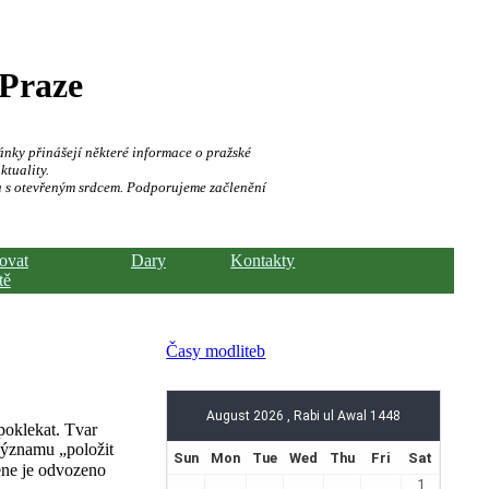
 Praze
ánky přinášejí některé informace o pražské
ktuality.
a s otevřeným srdcem. Podporujeme začlenění
hovat
Dary
Kontakty
tě
Časy modliteb
významu „položit