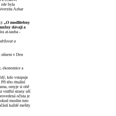
 zde byla
iverzita Azhar
u):
„O modlitebny
lmužny dávají a
ra at-tauba -
udržovat a
m stínem v Den
e, ekonomice a
ždý, kdo vstupuje
ři této rituální
kama, omyje si obě
i vnitřní strany uší
rovedená očista je
 Pokud muslim tuto
učástí každé mešity