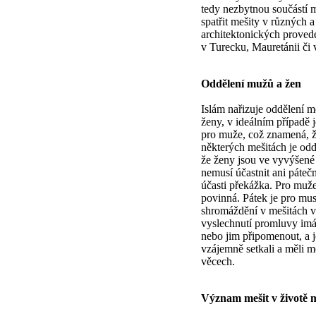
tedy nezbytnou součástí
spatřit mešity v různých a
architektonických proveden
v Turecku, Mauretánii či 
Oddělení mužů a žen
Islám nařizuje oddělení m
ženy, v ideálním případě 
pro muže, což znamená, ž
některých mešitách je odd
že ženy jsou ve vyvýšené p
nemusí účastnit ani pátečn
účasti překážka. Pro muže
povinná. Pátek je pro mu
shromáždění v mešitách v
vyslechnutí promluvy imá
nebo jim připomenout, a j
vzájemně setkali a měli 
věcech.
Význam mešit v životě 