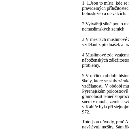
1. 1.Jsou to místa, kde se
pravidelných příležitoste
bohoslužeb a o svátcích.
2.Vytvářejí silné pouto m
nemuslimských zemích.
3.V mešitách muslimové z
vzdělání z přednášek a pr
4.Muslimové zde vzájemně
náboženských záležitostec
problémy.
5.V určitém období histor
školy, které se staly záru
vzdělanosti. V období mu
Pyrenejském poloostrově (
gramotnost témeř stoproce
snem v mnoha zemích svět
v Káhiře byla při stejnojm
972.
Toto jsou důvody, proč Al
navštěvují mešity. Sám ř