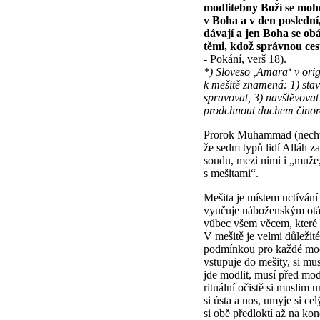
modlitebny Boží se mohou
v Boha a v den poslední
dávají a jen Boha se ob
těmi, kdož správnou ces
- Pokání, verš 18).
*) Sloveso ‚Amara‘ v ori
k mešitě znamená: 1) stav
spravovat, 3) navštěvovat
prodchnout duchem činor
Prorok Muhammad (nechť 
že sedm typů lidí Alláh 
soudu, mezi nimi i „muže,
s mešitami“.
Mešita je místem uctívání
vyučuje náboženským otá
vůbec všem věcem, které p
V mešitě je velmi důležité
podmínkou pro každé mod
vstupuje do mešity, si mu
jde modlit, musí před modl
rituální očistě si muslim 
si ústa a nos, umyje si c
si obě předloktí až na kon