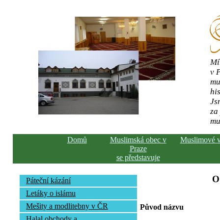
Mí
v 
mu
his
Js
za
mu
Domů
Muslimská obec v
Muslimové 
Praze
se představuje
O
Páteční kázání
Letáky o islámu
Mešity a modlitebny v ČR
Původ názvu
Halal obchody a