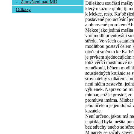
-
Zamyšlení nad MD
Důležitou součástí mešity
který ukazuje qiblu, tj. m
Odkazy
k Mekce, resp. Ka‘bě (j
postavené pro uctívání je
a obnovené prorokem Ab
Mekce jako jediná mešita
v ní modlí orientováni s
středu. Ve všech ostatních
modlitbou postaví čelem k
otočeni směrem ke Ka‘bě
je prvkem sjednocujícím 
totiž věřící muslimové na
zeměkouli, během modlitb
soustředných kružnic se 
srovnatelný s oltářem a n
není ničím zastavěn, jed
výklenek. Napravo od mih
minbar, což je prostor, ze
promluva imáma. Minbar m
jeho účelem je jen dobrá vi
kazatele.
Není určeno, jakou má meš
například byla mešita po
bez střechy anebo se stře
Minarety se začaly stavě