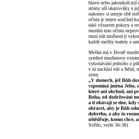
hlavu nebo jakoukoli její 
strany uší ukazováky a je
nakonec si umyje obě noh
očista je nejen součástí k
také výrazem pokory a res
muslim tuto očistu nepro
musí mít možnost ji vykon
každé mešity toalety a um
Mešita má v životě musli
symbol muslimovy existenc
vykonávání jednoho z pil
v ní nachází mír a štěstí
zemi.
„V domech, jež Bůh dovol
vzpomíná jména Jeho, sl
které ani obchod, ani p
Boha, od dodržování mo
a ti obávají se dne, kdy
obracet, aby je Bůh odmě
dobrého, a aby to rozmn
uštědřuje, komu chce, an
Světlo, verše 36-38)