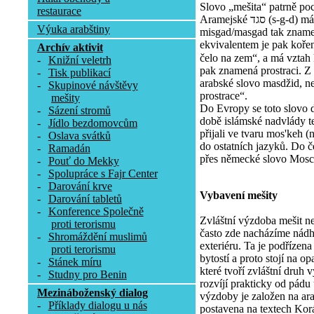
Slovo „mešita“ patrně poc
restaurace
Aramejské סגד (s-g-d) má význam uctívat, poklekat. Tvar
Výuka arabštiny
misgad/masgad tak zname
ekvivalentem je pak koře
Archív aktivit
čelo na zem“, a má vztah k 
-
Knižní veletrh
pak znamená prostraci. Z
-
Tisk publikací
arabské slovo masdžid, ne
-
Skupinové návštěvy
prostrace“.
mešity
Do Evropy se toto slovo 
-
Sázení stromů
době islámské nadvlády te
-
Jídlo bezdomovcům
přijali ve tvaru mos'keh (
-
Oslava svátků
do ostatních jazyků. Do č
-
Ramadán
přes německé slovo Mosc
-
Pouť do Mekky
-
Spolupráce s Fajr Center
-
Darování krve
Vybavení mešity
-
Darování tabletů
-
Konference Společně
Zvláštní výzdoba mešit n
proti terorismu
často zde nacházíme nádhe
-
Shromáždění muslimů
exteriéru. Ta je podřízen
proti terorismu
bytostí a proto stojí na 
-
Stánek míru
které tvoří zvláštní druh
-
Studny pro Benin
rozvíjí prakticky od pádu
Mezináboženský dialog
výzdoby je založen na arab
-
Příklady dialogu u nás
postavena na textech Korán