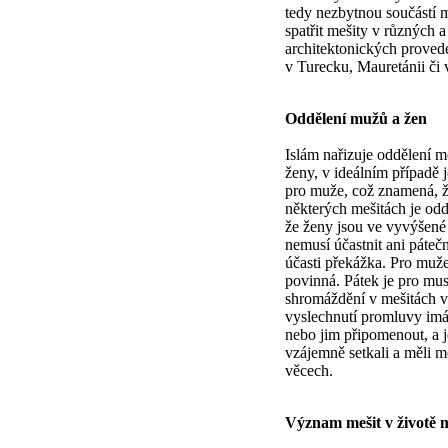
tedy nezbytnou součástí
spatřit mešity v různých a
architektonických proveden
v Turecku, Mauretánii či 
Oddělení mužů a žen
Islám nařizuje oddělení m
ženy, v ideálním případě 
pro muže, což znamená, ž
některých mešitách je odd
že ženy jsou ve vyvýšené p
nemusí účastnit ani pátečn
účasti překážka. Pro muže
povinná. Pátek je pro mu
shromáždění v mešitách v
vyslechnutí promluvy imá
nebo jim připomenout, a j
vzájemně setkali a měli 
věcech.
Význam mešit v životě 