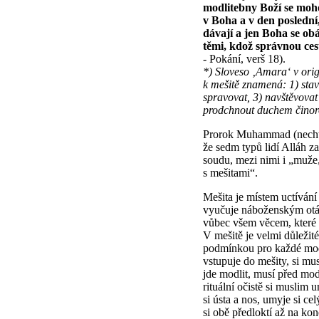
modlitebny Boží se mohou
v Boha a v den poslední
dávají a jen Boha se ob
těmi, kdož správnou ces
- Pokání, verš 18).
*) Sloveso ‚Amara‘ v ori
k mešitě znamená: 1) stav
spravovat, 3) navštěvovat
prodchnout duchem činor
Prorok Muhammad (nechť 
že sedm typů lidí Alláh 
soudu, mezi nimi i „muže,
s mešitami“.
Mešita je místem uctívání
vyučuje náboženským otá
vůbec všem věcem, které p
V mešitě je velmi důležité
podmínkou pro každé mod
vstupuje do mešity, si mu
jde modlit, musí před modl
rituální očistě si muslim 
si ústa a nos, umyje si c
si obě předloktí až na kon