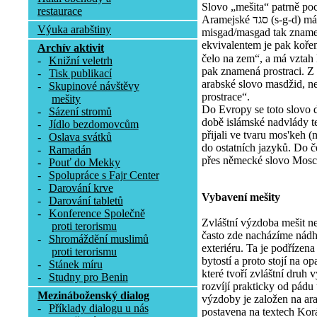
Slovo „mešita“ patrně poc
restaurace
Aramejské סגד (s-g-d) má význam uctívat, poklekat. Tvar
Výuka arabštiny
misgad/masgad tak zname
ekvivalentem je pak koře
Archív aktivit
čelo na zem“, a má vztah k 
-
Knižní veletrh
pak znamená prostraci. Z
-
Tisk publikací
arabské slovo masdžid, ne
-
Skupinové návštěvy
prostrace“.
mešity
Do Evropy se toto slovo 
-
Sázení stromů
době islámské nadvlády te
-
Jídlo bezdomovcům
přijali ve tvaru mos'keh (
-
Oslava svátků
do ostatních jazyků. Do č
-
Ramadán
přes německé slovo Mosc
-
Pouť do Mekky
-
Spolupráce s Fajr Center
-
Darování krve
Vybavení mešity
-
Darování tabletů
-
Konference Společně
Zvláštní výzdoba mešit n
proti terorismu
často zde nacházíme nádhe
-
Shromáždění muslimů
exteriéru. Ta je podřízen
proti terorismu
bytostí a proto stojí na 
-
Stánek míru
které tvoří zvláštní druh
-
Studny pro Benin
rozvíjí prakticky od pádu
Mezináboženský dialog
výzdoby je založen na arab
-
Příklady dialogu u nás
postavena na textech Korán