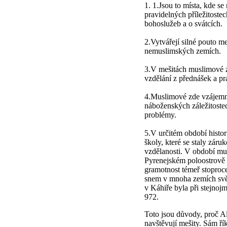
1. 1.Jsou to místa, kde se
pravidelných příležitoste
bohoslužeb a o svátcích.
2.Vytvářejí silné pouto m
nemuslimských zemích.
3.V mešitách muslimové z
vzdělání z přednášek a pr
4.Muslimové zde vzájemně
náboženských záležitostec
problémy.
5.V určitém období histor
školy, které se staly záru
vzdělanosti. V období mu
Pyrenejském poloostrově (
gramotnost témeř stoproce
snem v mnoha zemích svět
v Káhiře byla při stejnojm
972.
Toto jsou důvody, proč Al
navštěvují mešity. Sám ř