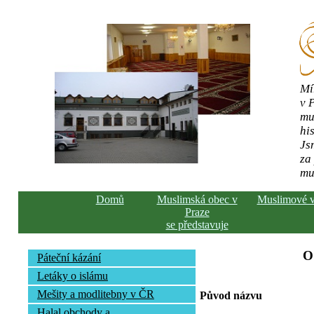
Mí
v 
mu
his
Js
za
mu
Domů
Muslimská obec v
Muslimové 
Praze
se představuje
O
Páteční kázání
Letáky o islámu
Mešity a modlitebny v ČR
Původ názvu
Halal obchody a