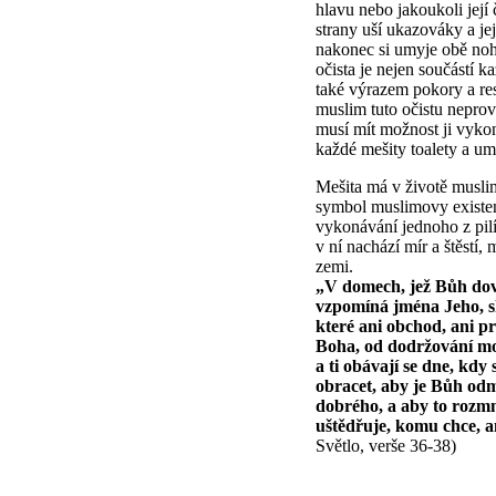
hlavu nebo jakoukoli její 
strany uší ukazováky a je
nakonec si umyje obě noh
očista je nejen součástí k
také výrazem pokory a res
muslim tuto očistu nepro
musí mít možnost ji vykon
každé mešity toalety a um
Mešita má v životě musli
symbol muslimovy existenc
vykonávání jednoho z pil
v ní nachází mír a štěstí
zemi.
„V domech, jež Bůh dovol
vzpomíná jména Jeho, sl
které ani obchod, ani p
Boha, od dodržování mo
a ti obávají se dne, kdy
obracet, aby je Bůh odmě
dobrého, a aby to rozmn
uštědřuje, komu chce, an
Světlo, verše 36-38)