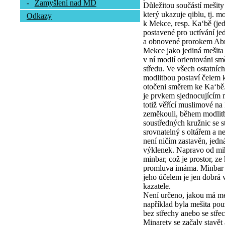
-
Zamyšlení nad MD
Důležitou součástí mešity
který ukazuje qiblu, tj. m
Odkazy
k Mekce, resp. Ka‘bě (j
postavené pro uctívání je
a obnovené prorokem Ab
Mekce jako jediná mešita
v ní modlí orientováni s
středu. Ve všech ostatních
modlitbou postaví čelem k
otočeni směrem ke Ka‘bě
je prvkem sjednocujícím 
totiž věřící muslimové na
zeměkouli, během modlitb
soustředných kružnic se 
srovnatelný s oltářem a n
není ničím zastavěn, jed
výklenek. Napravo od mih
minbar, což je prostor, ze
promluva imáma. Minbar m
jeho účelem je jen dobrá vi
kazatele.
Není určeno, jakou má meš
například byla mešita po
bez střechy anebo se stře
Minarety se začaly stavě