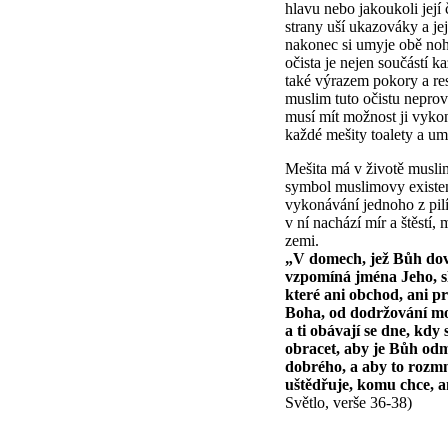
hlavu nebo jakoukoli její 
strany uší ukazováky a je
nakonec si umyje obě noh
očista je nejen součástí k
také výrazem pokory a res
muslim tuto očistu nepro
musí mít možnost ji vykon
každé mešity toalety a um
Mešita má v životě musli
symbol muslimovy existenc
vykonávání jednoho z pil
v ní nachází mír a štěstí
zemi.
„V domech, jež Bůh dovol
vzpomíná jména Jeho, sl
které ani obchod, ani p
Boha, od dodržování mo
a ti obávají se dne, kdy
obracet, aby je Bůh odmě
dobrého, a aby to rozmn
uštědřuje, komu chce, an
Světlo, verše 36-38)