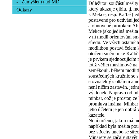
-
Zamyšlení nad MD
Důležitou součástí mešity
který ukazuje qiblu, tj. m
Odkazy
k Mekce, resp. Ka‘bě (j
postavené pro uctívání je
a obnovené prorokem Ab
Mekce jako jediná mešita
v ní modlí orientováni s
středu. Ve všech ostatních
modlitbou postaví čelem k
otočeni směrem ke Ka‘bě
je prvkem sjednocujícím 
totiž věřící muslimové na
zeměkouli, během modlitb
soustředných kružnic se 
srovnatelný s oltářem a n
není ničím zastavěn, jed
výklenek. Napravo od mih
minbar, což je prostor, ze
promluva imáma. Minbar m
jeho účelem je jen dobrá vi
kazatele.
Není určeno, jakou má meš
například byla mešita po
bez střechy anebo se stře
Minarety se začaly stavě