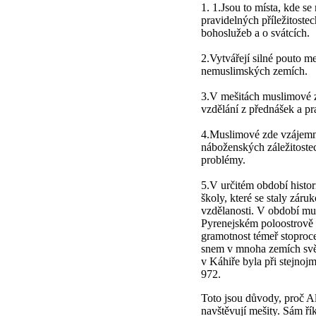
1. 1.Jsou to místa, kde se
pravidelných příležitoste
bohoslužeb a o svátcích.
2.Vytvářejí silné pouto m
nemuslimských zemích.
3.V mešitách muslimové z
vzdělání z přednášek a pr
4.Muslimové zde vzájemně
náboženských záležitostec
problémy.
5.V určitém období histor
školy, které se staly záru
vzdělanosti. V období mu
Pyrenejském poloostrově (
gramotnost témeř stoproce
snem v mnoha zemích svět
v Káhiře byla při stejnojm
972.
Toto jsou důvody, proč Al
navštěvují mešity. Sám ř