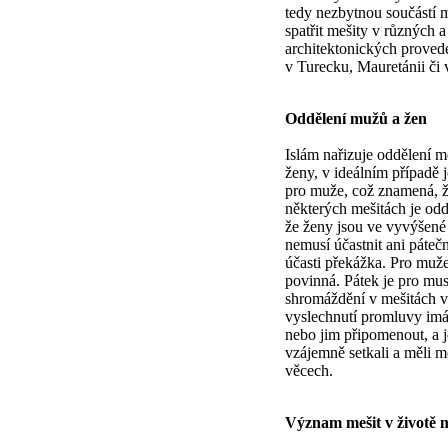
tedy nezbytnou součástí
spatřit mešity v různých a
architektonických proveden
v Turecku, Mauretánii či 
Oddělení mužů a žen
Islám nařizuje oddělení m
ženy, v ideálním případě 
pro muže, což znamená, ž
některých mešitách je odd
že ženy jsou ve vyvýšené p
nemusí účastnit ani pátečn
účasti překážka. Pro muže
povinná. Pátek je pro mu
shromáždění v mešitách v
vyslechnutí promluvy imá
nebo jim připomenout, a j
vzájemně setkali a měli 
věcech.
Význam mešit v životě 