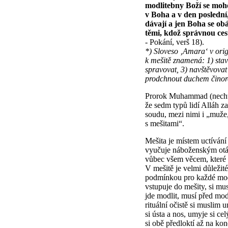
modlitebny Boží se mohou
v Boha a v den poslední
dávají a jen Boha se ob
těmi, kdož správnou ces
- Pokání, verš 18).
*) Sloveso ‚Amara‘ v ori
k mešitě znamená: 1) stav
spravovat, 3) navštěvovat
prodchnout duchem činor
Prorok Muhammad (nechť 
že sedm typů lidí Alláh 
soudu, mezi nimi i „muže,
s mešitami“.
Mešita je místem uctívání
vyučuje náboženským otá
vůbec všem věcem, které p
V mešitě je velmi důležité
podmínkou pro každé mod
vstupuje do mešity, si mu
jde modlit, musí před modl
rituální očistě si muslim 
si ústa a nos, umyje si c
si obě předloktí až na kon