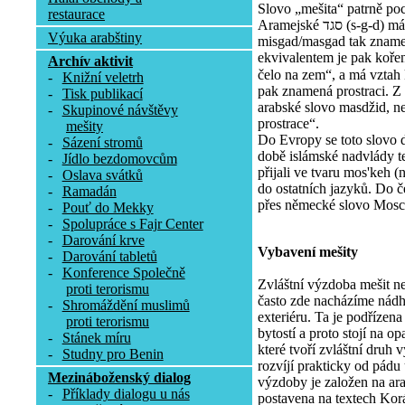
Slovo „mešita“ patrně poc
restaurace
Aramejské סגד (s-g-d) má význam uctívat, poklekat. Tvar
Výuka arabštiny
misgad/masgad tak zname
ekvivalentem je pak koře
Archív aktivit
čelo na zem“, a má vztah k 
-
Knižní veletrh
pak znamená prostraci. Z
-
Tisk publikací
arabské slovo masdžid, ne
-
Skupinové návštěvy
prostrace“.
mešity
Do Evropy se toto slovo 
-
Sázení stromů
době islámské nadvlády te
-
Jídlo bezdomovcům
přijali ve tvaru mos'keh (
-
Oslava svátků
do ostatních jazyků. Do č
-
Ramadán
přes německé slovo Mosc
-
Pouť do Mekky
-
Spolupráce s Fajr Center
-
Darování krve
Vybavení mešity
-
Darování tabletů
-
Konference Společně
Zvláštní výzdoba mešit n
proti terorismu
často zde nacházíme nádhe
-
Shromáždění muslimů
exteriéru. Ta je podřízen
proti terorismu
bytostí a proto stojí na 
-
Stánek míru
které tvoří zvláštní druh
-
Studny pro Benin
rozvíjí prakticky od pádu
Mezináboženský dialog
výzdoby je založen na arab
-
Příklady dialogu u nás
postavena na textech Korán